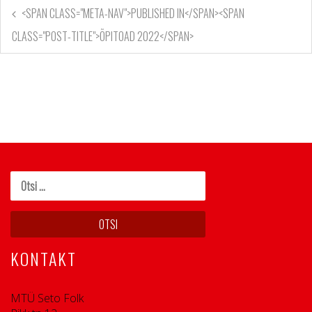
<SPAN CLASS="META-NAV">PUBLISHED IN</SPAN><SPAN
CLASS="POST-TITLE">ÕPITOAD 2022</SPAN>
KONTAKT
MTÜ Seto Folk