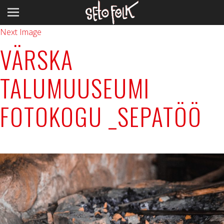
Previous Image
Next Image
VÄRSKA
TALUMUUSEUMI
FOTOKOGU _SEPATÖÖ