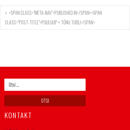
<SPAN CLASS="META-NAV">PUBLISHED IN</SPAN><SPAN
CLASS="POST-TITLE">PUULUUP + TÕNU TUBLI</SPAN>
KONTAKT