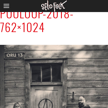
PUULUUP-2018-
762×1024