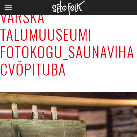
VÄRSKA
TALUMUUSEUMI
FOTOKOGU_SAUNAVIHA
CVÕPITUBA