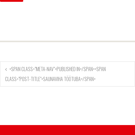
<SPAN CLASS="META-NAV">PUBLISHED IN</SPAN><SPAN
CLASS="POST-TITLE">SAUNAVIHA TÖÖTUBA</SPAN>