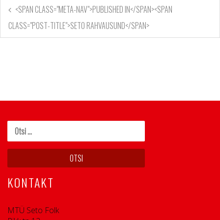
<SPAN CLASS="META-NAV">PUBLISHED IN</SPAN><SPAN
CLASS="POST-TITLE">SETO RAHVAUSUND</SPAN>
KONTAKT
MTÜ Seto Folk