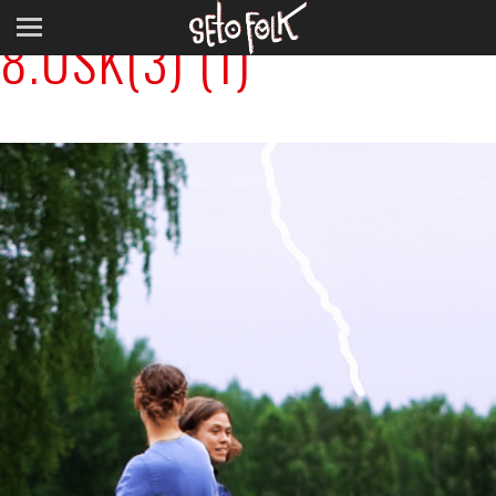
8.USK(3) (1)