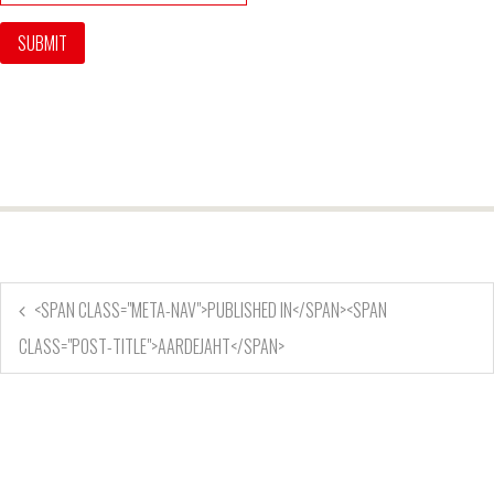
<SPAN CLASS="META-NAV">PUBLISHED IN</SPAN><SPAN
CLASS="POST-TITLE">AARDEJAHT</SPAN>