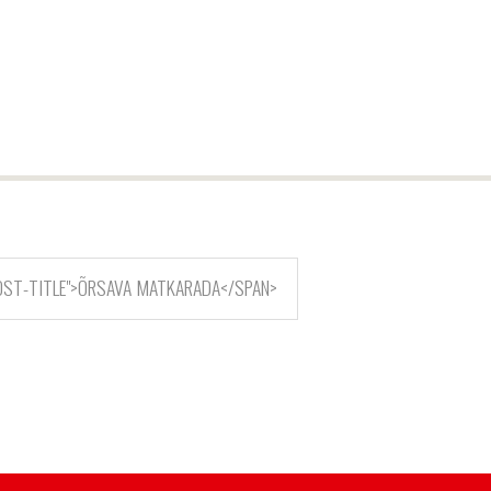
POST-TITLE">ÕRSAVA MATKARADA</SPAN>