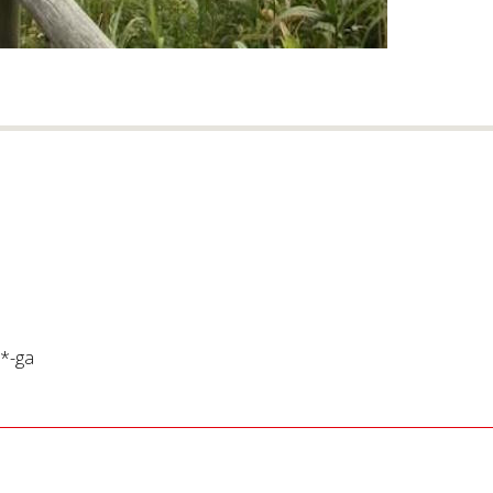
*
-ga