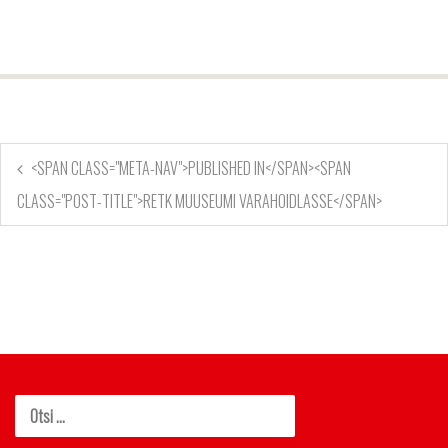
<SPAN CLASS="META-NAV">PUBLISHED IN</SPAN><SPAN
CLASS="POST-TITLE">RETK MUUSEUMI VARAHOIDLASSE</SPAN>