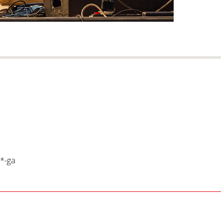
*
-ga