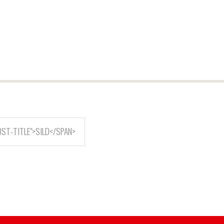
ST-TITLE">SILD</SPAN>