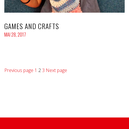
GAMES AND CRAFTS
MAI 28, 2017
NAVIGEERIMINE
Page
Page
Page
Previous page
1
2
3
Next page