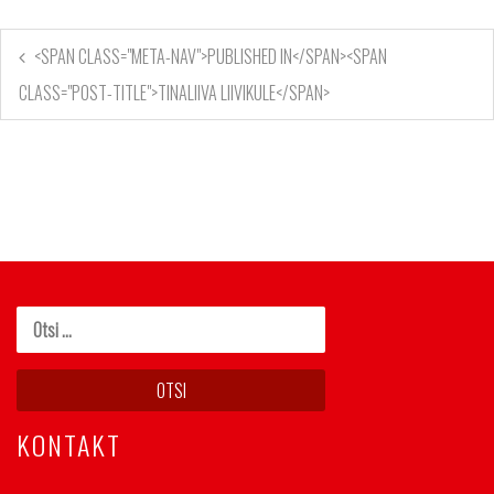
<SPAN CLASS="META-NAV">PUBLISHED IN</SPAN><SPAN
CLASS="POST-TITLE">TINALIIVA LIIVIKULE</SPAN>
KONTAKT