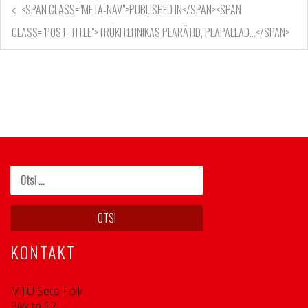
<SPAN CLASS="META-NAV">PUBLISHED IN</SPAN><SPAN
CLASS="POST-TITLE">TRÜKITEHNIKAS PEARÄTID, PEAPAELAD…</SPAN>
KONTAKT
MTÜ Seto Folk
Pikk tn 12