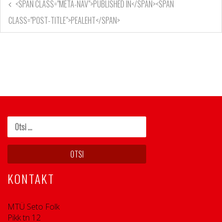
<SPAN CLASS="META-NAV">PUBLISHED IN</SPAN><SPAN
CLASS="POST-TITLE">PEALEHT</SPAN>
KONTAKT
MTÜ Seto Folk
Pikk tn 12