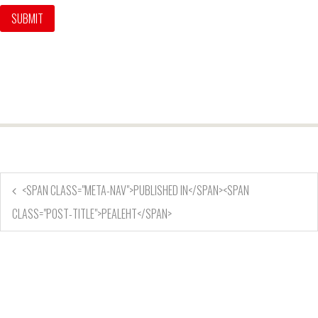
<SPAN CLASS="META-NAV">PUBLISHED IN</SPAN><SPAN
CLASS="POST-TITLE">PEALEHT</SPAN>