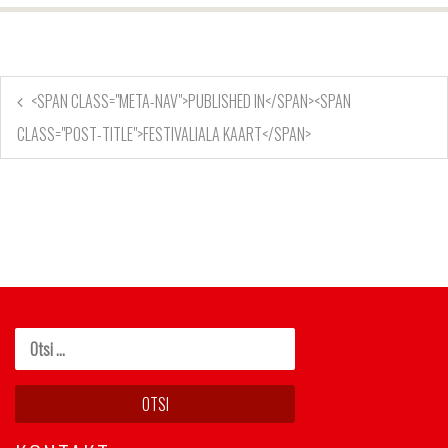
<SPAN CLASS="META-NAV">PUBLISHED IN</SPAN><SPAN
CLASS="POST-TITLE">FESTIVALIALA KAART</SPAN>