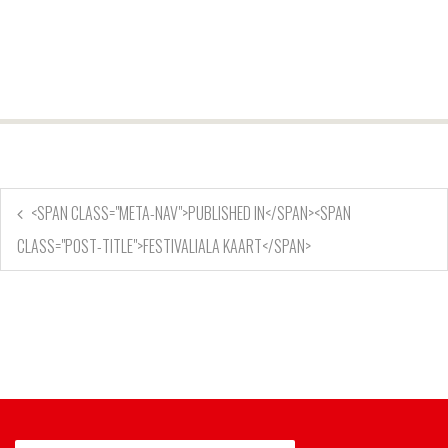
<SPAN CLASS="META-NAV">PUBLISHED IN</SPAN><SPAN
CLASS="POST-TITLE">FESTIVALIALA KAART</SPAN>