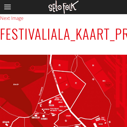
Previous Image
Next Image
FESTIVALIALA_KAART_P