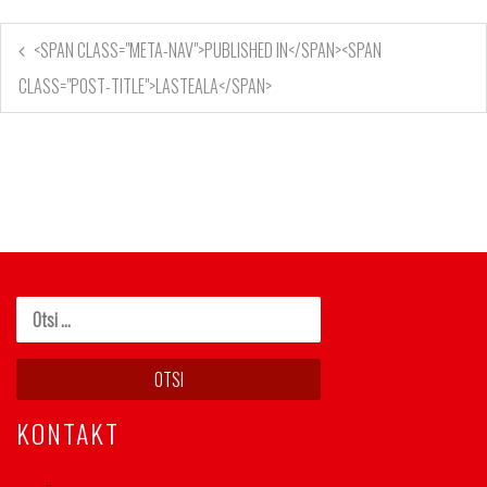
<SPAN CLASS="META-NAV">PUBLISHED IN</SPAN><SPAN
CLASS="POST-TITLE">LASTEALA</SPAN>
KONTAKT