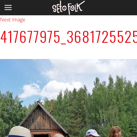
Previous Image
Next Image
417677975_36817255