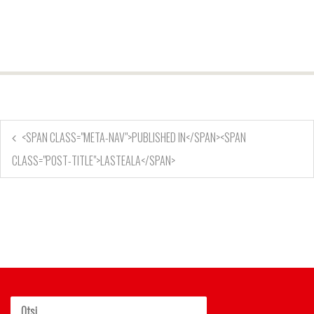
<SPAN CLASS="META-NAV">PUBLISHED IN</SPAN><SPAN
CLASS="POST-TITLE">LASTEALA</SPAN>