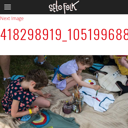
Previous Image
Next Image
418298919_10519968