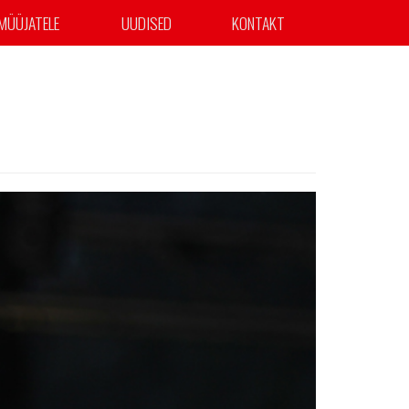
MÜÜJATELE
UUDISED
KONTAKT