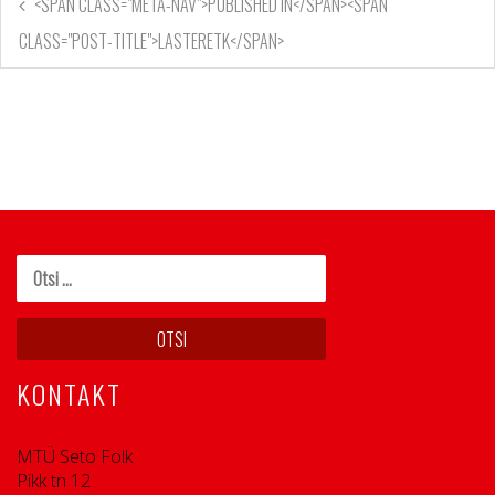
<SPAN CLASS="META-NAV">PUBLISHED IN</SPAN><SPAN
CLASS="POST-TITLE">LASTERETK</SPAN>
KONTAKT
MTÜ Seto Folk
Pikk tn 12