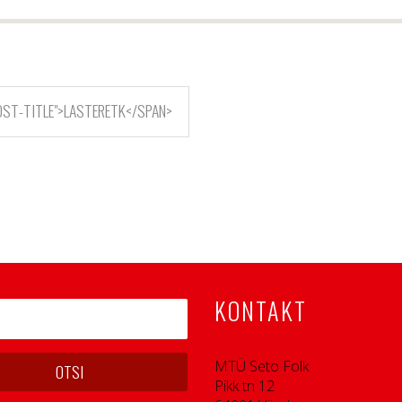
OST-TITLE">LASTERETK</SPAN>
KONTAKT
MTÜ Seto Folk
Pikk tn 12