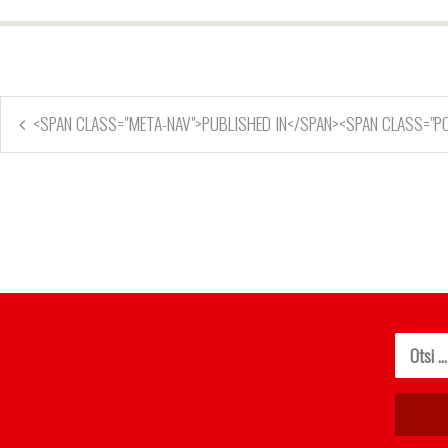
<SPAN CLASS="META-NAV">PUBLISHED IN</SPAN><SPAN CLASS="P